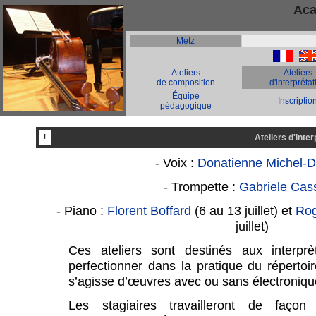
Aca
Metz
-
Ateliers
Ateliers
de composition
d'interprétat
Équipe
Inscriptio
pédagogique
!
Ateliers d'inter
- Voix :
Donatienne Michel-
- Trompette :
Gabriele Cas
- Piano :
Florent Boffard
(6 au 13 juillet) et
Rog
juillet)
Ces ateliers sont destinés aux interprè
perfectionner dans la pratique du répertoir
s’agisse d’œuvres avec ou sans électroniqu
Les stagiaires travailleront de façon