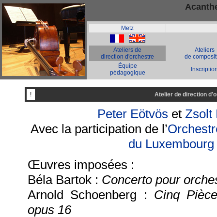
Acanthe
Metz
-
Ateliers de
Ateliers
direction d'orchestre
de composit
Équipe
Inscriptio
pédagogique
!
Atelier de direction d'
Peter Eötvös
et
Zsolt
Avec la participation de l’
Orchestr
du Luxembourg
Œuvres imposées :
Béla Bartok :
Concerto pour orche
Arnold Schoenberg :
Cinq Pièce
opus 16