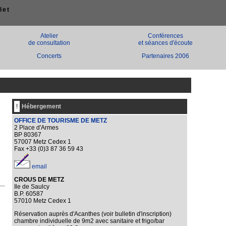
let
Atelier
Conférences
de consultation
et séances d'écoute
Concerts
Partenaires 2006
!
Hébergement
OFFICE DE TOURISME DE METZ
2 Place d'Armes
BP 80367
57007 Metz Cedex 1
Fax +33 (0)3 87 36 59 43
email
CROUS DE METZ
Ile de Saulcy
B.P. 60587
57010 Metz Cedex 1
Réservation auprès d'Acanthes (voir bulletin d'inscription)
chambre individuelle de 9m2 avec sanitaire et frigo/bar