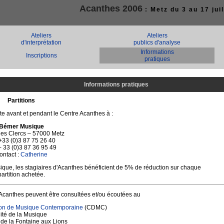
Acanthes 2006
: Metz du 3 au 17 juil
Ateliers
Ateliers
d'interprétation
publics d'analyse
Informations
Inscriptions
pratiques
Informations pratiques
Partitions
te avant et pendant le Centre Acanthes à :
Bémer Musique
des Clercs – 57000 Metz
 +33 (0)3 87 75 26 40
+ 33 (0)3 87 36 95 49
ontact :
Catherine
ique, les stagiaires d'Acanthes bénéficient de 5% de réduction sur chaque
partition achetée.
canthes peuvent être consultées et/ou écoutées au
ion de Musique Contemporaine
(CDMC)
ité de la Musique
 de la Fontaine aux Lions