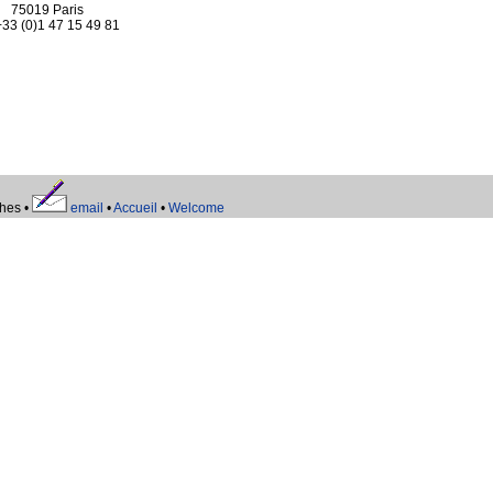
75019 Paris
 +33 (0)1 47 15 49 81
hes •
email
•
Accueil
•
Welcome