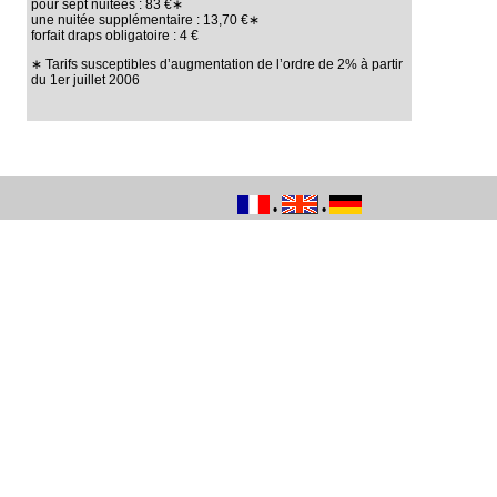
pour sept nuitées : 83 €∗
une nuitée supplémentaire : 13,70 €∗
forfait draps obligatoire : 4 €
∗ Tarifs susceptibles d’augmentation de l’ordre de 2% à partir
du 1er juillet 2006
•
•