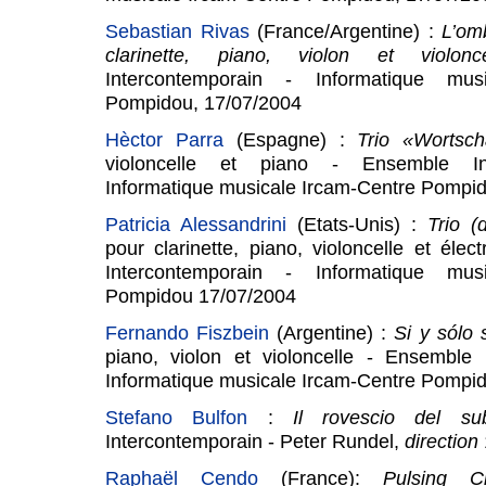
Sebastian Rivas
(France/Argentine) :
L’om
clarinette, piano, violon et violo
Intercontemporain - Informatique musi
Pompidou, 17/07/2004
Hèctor Parra
(Espagne) :
Trio «Wortsc
violoncelle et piano - Ensemble In
Informatique musicale Ircam-Centre Pompi
Patricia Alessandrini
(Etats-Unis) :
Trio (
pour clarinette, piano, violoncelle et éle
Intercontemporain - Informatique musi
Pompidou 17/07/2004
Fernando Fiszbein
(Argentine) :
Si y sólo 
piano, violon et violoncelle - Ensemble 
Informatique musicale Ircam-Centre Pompi
Stefano Bulfon
:
Il rovescio del s
Intercontemporain - Peter Rundel,
direction
Raphaël Cendo
(France):
Pulsing 