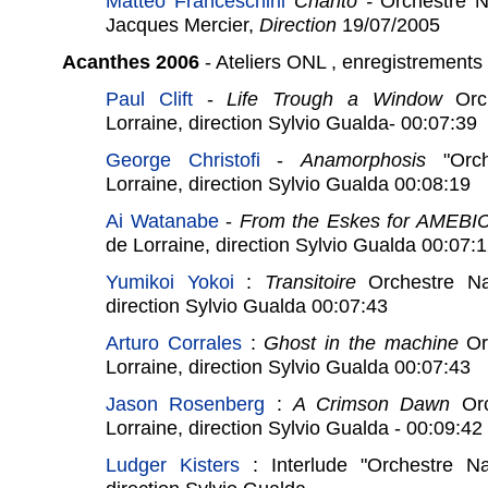
Matteo Franceschini
Chanto -
Orchestre N
Jacques Mercier,
Direction
19/07/2005
Acanthes 2006
- Ateliers ONL , enregistrements
Paul Clift
-
Life Trough a Window
Orch
Lorraine, direction Sylvio Gualda- 00:07:39
George Christofi
-
Anamorphosis
"Orch
Lorraine, direction Sylvio Gualda 00:08:19
Ai Watanabe
-
From the Eskes for AMEBI
de Lorraine, direction Sylvio Gualda 00:07:
Yumikoi Yokoi
:
Transitoire
Orchestre Nat
direction Sylvio Gualda 00:07:43
Arturo Corrales
:
Ghost in the machine
Orc
Lorraine, direction Sylvio Gualda 00:07:43
Jason Rosenberg
:
A Crimson Dawn
Orc
Lorraine, direction Sylvio Gualda - 00:09:42
Ludger Kisters
: Interlude "Orchestre Na