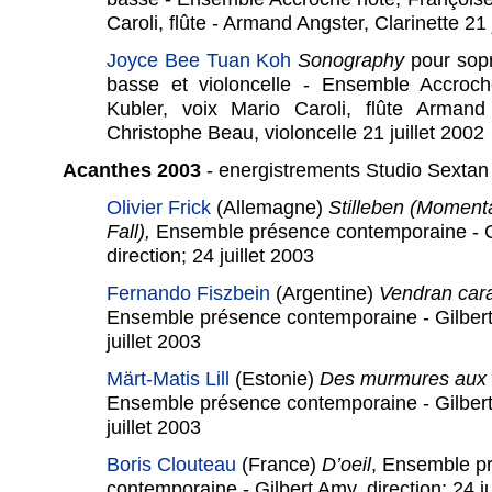
Caroli, flûte - Armand Angster, Clarinette 21 
Joyce Bee Tuan Koh
Sonography
pour sopr
basse et violoncelle - Ensemble Accroch
Kubler, voix Mario Caroli, flûte Armand 
Christophe Beau, violoncelle 21 juillet 2002
Acanthes 2003
- energistrements Studio Sextan
Olivier Frick
(Allemagne)
Stilleben
(Momenta
Fall),
Ensemble présence contemporaine - G
direction; 24 juillet 2003
Fernando Fiszbein
(Argentine)
Vendran car
Ensemble présence contemporaine - Gilbert 
juillet 2003
Märt-Matis Lill
(Estonie)
Des murmures aux 
Ensemble présence contemporaine - Gilbert 
juillet 2003
Boris Clouteau
(France)
D’oeil
, Ensemble p
contemporaine - Gilbert Amy, direction; 24 ju