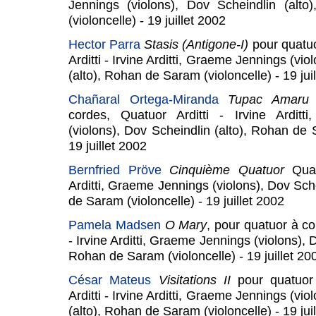
Jennings (violons), Dov Scheindlin (alt
(violoncelle) - 19 juillet 2002
Hector Parra
Stasis (Antigone-I)
pour quatu
Arditti - Irvine Arditti, Graeme Jennings (vi
(alto), Rohan de Saram (violoncelle) - 19 jui
Chañaral Ortega-Miranda
Tupac Amaru
cordes, Quatuor Arditti - Irvine Arditt
(violons), Dov Scheindlin (alto), Rohan de 
19 juillet 2002
Bernfried Pröve
Cinquième Quatuor
Quat
Arditti, Graeme Jennings (violons), Dov Sch
de Saram (violoncelle) - 19 juillet 2002
Pamela Madsen
O Mary
, pour quatuor à co
- Irvine Arditti, Graeme Jennings (violons), 
Rohan de Saram (violoncelle) - 19 juillet 20
César Mateus
Visitations II
pour quatuor
Arditti - Irvine Arditti, Graeme Jennings (vi
(alto), Rohan de Saram (violoncelle) - 19 jui