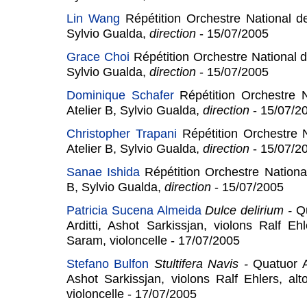
Lin Wang
Répétition Orchestre National de
Sylvio Gualda,
direction
- 15/07/2005
Grace Choi
Répétition Orchestre National de
Sylvio Gualda,
direction
- 15/07/2005
Dominique Schafer
Répétition Orchestre N
Atelier B, Sylvio Gualda,
direction
- 15/07/2
Christopher Trapani
Répétition Orchestre N
Atelier B, Sylvio Gualda,
direction
- 15/07/2
Sanae Ishida
Répétition Orchestre National
B, Sylvio Gualda,
direction
- 15/07/2005
Patricia Sucena Almeida
Dulce delirium
-
Qu
Arditti, Ashot Sarkissjan, violons Ralf E
Saram, violoncelle - 17/07/2005
Stefano Bulfon
Stultifera Navis
-
Quatuor Ar
Ashot Sarkissjan, violons Ralf Ehlers, a
violoncelle - 17/07/2005