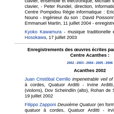
clavier, ensemble et électronique, Michael
clavier, - Peter Rundel, direction, Informa
Centre Pompidou Régie informatique : Eric
Nouno - Ingénieur du son : David Poissonn
Emmanuel Martin, 11 juillet 2004 - enregi
Kyoko Kawamura
- musique traditionell
Hosokawa
, 17 juillet 2003
Enregistrements des œuvres écrites par
Centre Acanthes :
2002
-
2003
-
2004
-
2005
-
2006
Acanthes 2002
Juan Cristóbal Cerrillo
impenetrable veil o
à cordes, Quatuor Arditti - Irvine Ardit
(violons), Dov Scheindlin (alto), Rohan de 
19 juillet 2002
Filippo Zapponi
Deuxième Quatuor
(en for
quatuor à cordes, Quatuor Arditti - Irv