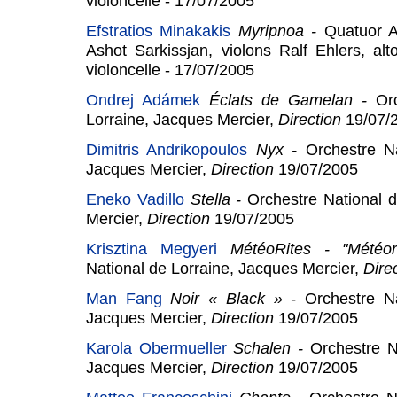
violoncelle - 17/07/2005
Efstratios Minakakis
Myripnoa
-
Quatuor Ard
Ashot Sarkissjan, violons Ralf Ehlers, a
violoncelle - 17/07/2005
Ondrej Adámek
Éclats de Gamelan
-
Or
Lorraine, Jacques Mercier,
Direction
19/07/
Dimitris Andrikopoulos
Nyx
-
Orchestre Na
Jacques Mercier,
Direction
19/07/2005
Eneko Vadillo
Stella
-
Orchestre National 
Mercier,
Direction
19/07/2005
Krisztina Megyeri
MétéoRites - "Météor
National de Lorraine, Jacques Mercier,
Dire
Man Fang
Noir « Black »
-
Orchestre Na
Jacques Mercier,
Direction
19/07/2005
Karola Obermueller
Schalen
-
Orchestre N
Jacques Mercier,
Direction
19/07/2005