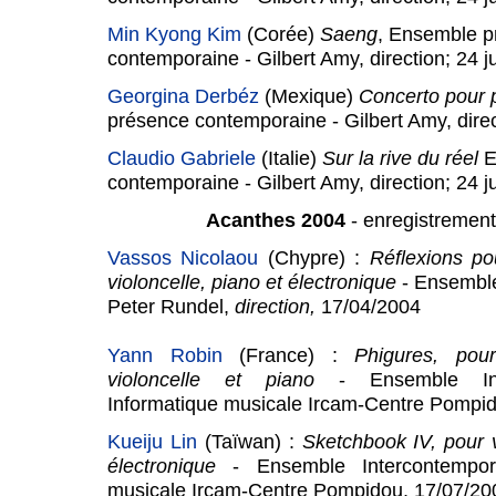
Min Kyong Kim
(Corée)
Saeng
, Ensemble p
contemporaine - Gilbert Amy, direction; 24 ju
Georgina Derbéz
(Mexique)
Concerto pour 
présence contemporaine - Gilbert Amy, direct
Claudio Gabriele
(Italie)
Sur la rive du réel
E
contemporaine - Gilbert Amy, direction; 24 ju
Acanthes 2004
- enregistremen
Vassos Nicolaou
(Chypre) :
Réflexions pou
violoncelle, piano et électronique
- Ensemble
Peter Rundel,
direction,
17/04/2004
Yann Robin
(France) :
Phigures, pour 
violoncelle et piano
- Ensemble Int
Informatique musicale Ircam-Centre Pompi
Kueiju Lin
(Taïwan) :
Sketchbook IV, pour v
électronique
- Ensemble Intercontempora
musicale Ircam-Centre Pompidou, 17/07/20