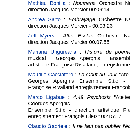
Mathieu Bonilla
:
Noumène
Orchestre Nat
direction Jacques Mercier 00:06:14
Andrea Sarto
:
Embrayage
Orchestre Nat
direction Jacques Mercier - 00:03:23
Jeff Myers
:
After Escher
Orchestre Nat
direction Jacques Mercier 00:07:55
Mariana Ungureana
:
Histoire de poèm
musical - Georges Aperghis - Ensemble
artistique Françoise Rivalland, enregistreme
Maurilio Cacciatore
:
Le Goût du Jour
"Atel
Georges Aperghis Ensemble S:i.c - dir
Françoise Rivalland enregistrement Françoi
Marco Ligabue
:
4.48 Psychosis
"Atelie
Georges Aperghis
Ensemble S:i.c - direction artistique Fr
enregistrement François Dietz" 00:15:57
Claudio Gabriele
:
Il ne faut pas oublier l’