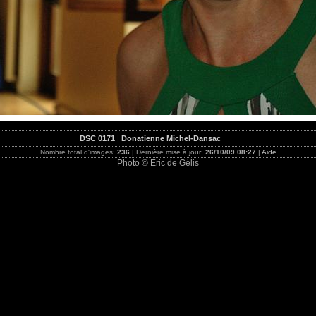
DSC 0171
|
Donatienne Michel-Dansac
Nombre total d'images:
236
| Dernière mise à jour:
26/10/09 08:27
|
Aide
Photo © Eric de Gélis