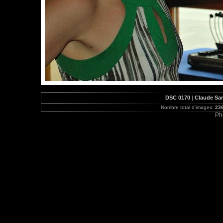
DSC 0170
|
Claude Sa
Nombre total d'images:
23
Ph