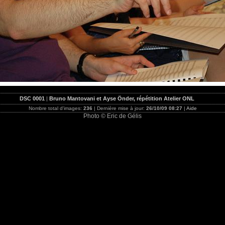
DSC 0001
|
Bruno Mantovani et Ayse Önder, répétition Atelier ONL
Nombre total d'images:
236
| Dernière mise à jour:
26/10/09 08:27
|
Aide
Photo © Eric de Gélis