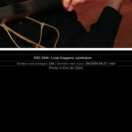
DSC 0144
|
Luigi Gaggero, cymbalum
Nombre total d'images:
236
| Dernière mise à jour:
26/10/09 08:27
|
Aide
Photo © Eric de Gélis