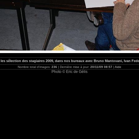
les sélection des stagiaires 2009, dans nos bureaux avec Bruno Mantovani, Ivan Fed
Nombre total d'images:
236
| Dernière mise à jour:
20/11/09 08:57
|
Aide
Photo © Eric de Gélis