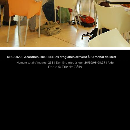
DSC 0020
|
Acanthes 2009 ->>> les stagiaires arrivent à l'Arsenal de Metz
Nombre total d'images:
236
| Dernière mise à jour:
26/10/09 08:27
|
Aide
Photo © Eric de Gélis