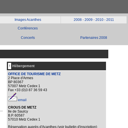
Images Acanthes
2008
-
2009
-
2010
-
2011
Conférences
Concerts
Partenaires 2008
!
Hébergement
OFFICE DE TOURISME DE METZ
2 Place d'Armes
BP 80367
57007 Metz Cedex 1
Fax +33 (0)3 87 36 59 43
email
CROUS DE METZ
Ile de Saulcy
B.P. 60587
57010 Metz Cedex 1
Réservation auprès d'Acanthes (voir bulletin d'inscription)