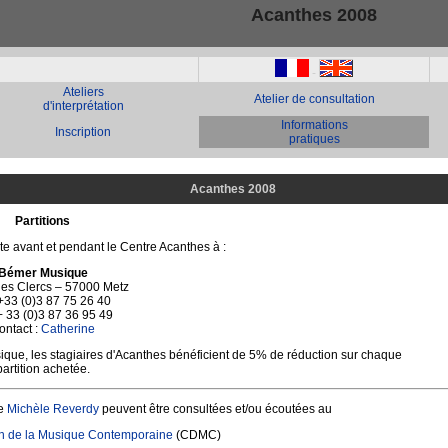
Acanthes 2008
-
Ateliers
Atelier de consultation
d'interprétation
Informations
Inscription
pratiques
Acanthes 2008
Partitions
te avant et pendant le Centre Acanthes à :
Bémer Musique
des Clercs – 57000 Metz
 +33 (0)3 87 75 26 40
+ 33 (0)3 87 36 95 49
ontact :
Catherine
ique, les stagiaires d'Acanthes bénéficient de 5% de réduction sur chaque
partition achetée.
de
Michèle Reverdy
peuvent être consultées et/ou écoutées au
n de la Musique Contemporaine
(CDMC)