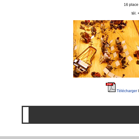
16 place
tél.
Télécharger
l
-
--
--