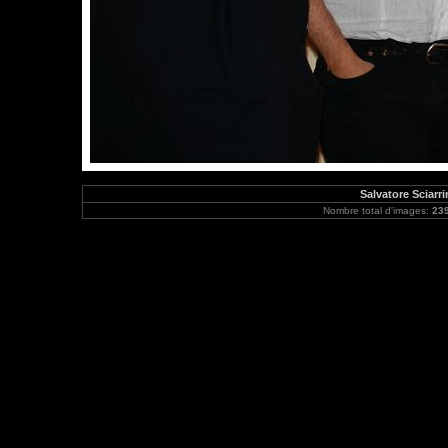
Salvatore Sciarri
Nombre total d'images:
23