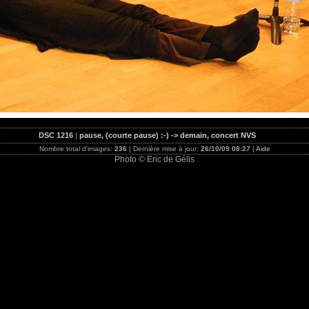
DSC 1216
|
pause, (courte pause) :-) -> demain, concert NVS
Nombre total d'images:
236
| Dernière mise à jour:
26/10/09 08:27
|
Aide
Photo © Eric de Gélis