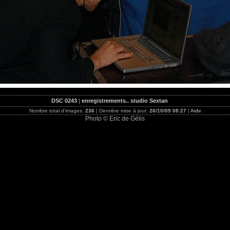
DSC 0243
|
enregistrements.. studio Sextan
Nombre total d'images:
236
| Dernière mise à jour:
26/10/09 08:27
|
Aide
Photo © Eric de Gélis