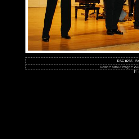
DSC 0235
|
Br
Nombre total d'images:
23
Ph