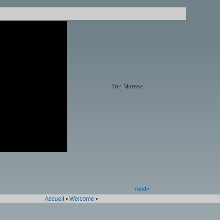
Yan Maresz
next>
Accueil
•
Welcome
•