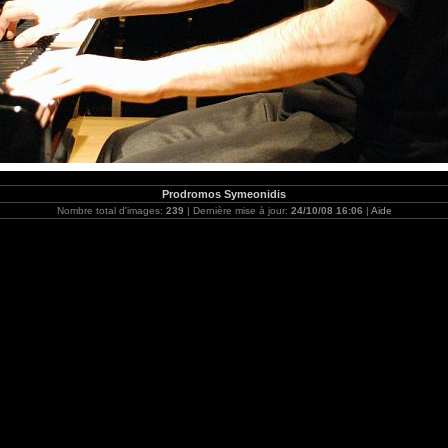
Prodromos Symeonidis
Nombre total d'images:
239
| Dernière mise à jour:
24/10/08 16:06
|
Aide