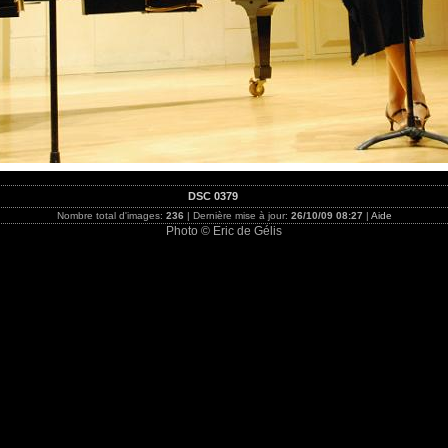
DSC 0379
Nombre total d'images:
236
| Dernière mise à jour:
26/10/09 08:27
|
Aide
Photo © Eric de Gélis