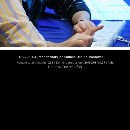
DSC 0211 3
|
rendez-vous individuels.. Bruno Mantovani
Nombre total d'images:
236
| Dernière mise à jour:
26/10/09 08:27
|
Aide
Photo © Eric de Gélis